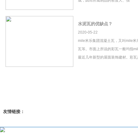
成，因而所成制品的密度大、强
水泥瓦的优缺点？
2020-05-22
mile米乐集团混凝土瓦，又叫mil
瓦等。市面上所说的彩瓦一般均指mi
最近几年新型的屋面装饰建材。彩瓦
友情链接：