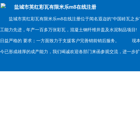
盐城市英红彩瓦有限米乐m8在线注册
盐城市英红彩瓦有限米乐m8在线注册位于闻名遐迩的“中国砖瓦之乡
工能力先进，年产一百多万张彩瓦，混凝土钢纤维井盖及水泥制品项目
日益严格的 要求；一方面致力于支援客户完善销前销后服务。 现本
今已形成雄厚的成产能力，我们竭诚欢迎各部门来函参观交流，进一步扩大