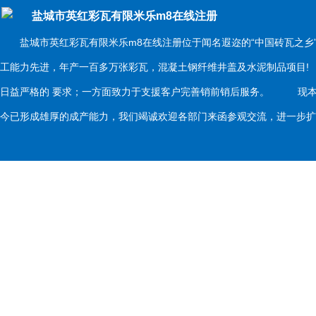
盐城市英红彩瓦有限米乐m8在线注册
盐城市英红彩瓦有限米乐m8在线注册位于闻名遐迩的“中国砖瓦之乡
工能力先进，年产一百多万张彩瓦，混凝土钢纤维井盖及水泥制品项目
日益严格的 要求；一方面致力于支援客户完善销前销后服务。 现本
今已形成雄厚的成产能力，我们竭诚欢迎各部门来函参观交流，进一步扩大