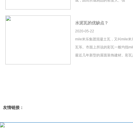
成，因而所成制品的密度大、强
水泥瓦的优缺点？
2020-05-22
mile米乐集团混凝土瓦，又叫mil
瓦等。市面上所说的彩瓦一般均指mi
最近几年新型的屋面装饰建材。彩瓦
友情链接：