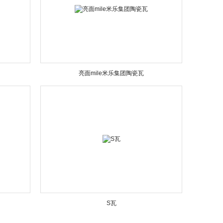
亮面mile米乐集团陶瓷瓦
S瓦