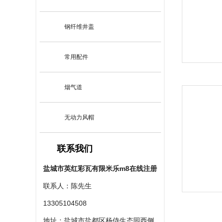
钢纤维井盖
常用配件
烟气道
无动力风帽
联系我们
盐城市英红彩瓦有限米乐m8在线注册
联系人：陈先生
13305104508
地址：盐城市盐都区杨侍生态园西侧