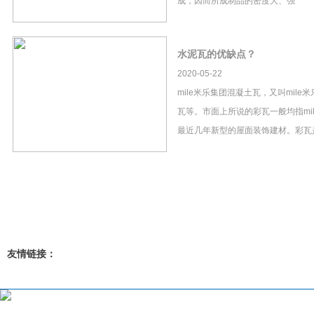
成，因而所成制品的密度大、强
水泥瓦的优缺点？
2020-05-22
mile米乐集团混凝土瓦，又叫mil
瓦等。市面上所说的彩瓦一般均指mi
最近几年新型的屋面装饰建材。彩瓦
友情链接：