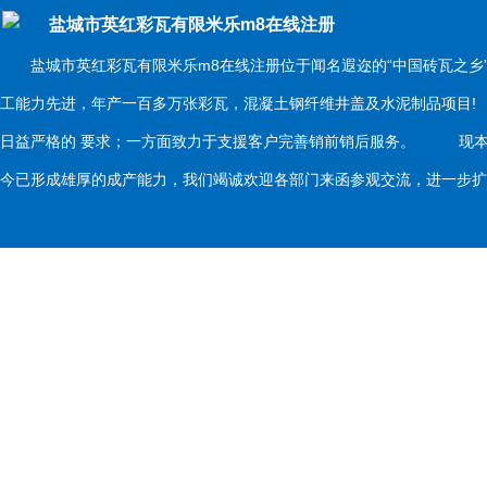
盐城市英红彩瓦有限米乐m8在线注册
盐城市英红彩瓦有限米乐m8在线注册位于闻名遐迩的“中国砖瓦之乡
工能力先进，年产一百多万张彩瓦，混凝土钢纤维井盖及水泥制品项目
日益严格的 要求；一方面致力于支援客户完善销前销后服务。 现本
今已形成雄厚的成产能力，我们竭诚欢迎各部门来函参观交流，进一步扩大