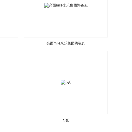
亮面mile米乐集团陶瓷瓦
S瓦