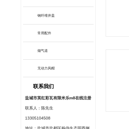
钢纤维井盖
常用配件
烟气道
无动力风帽
联系我们
盐城市英红彩瓦有限米乐m8在线注册
联系人：陈先生
13305104508
地址：盐城市盐都区杨侍生态园西侧