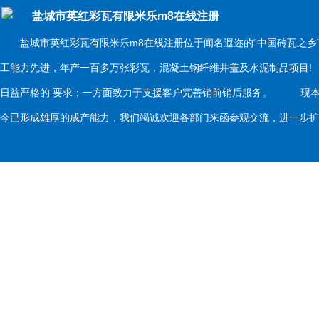
盐城市英红彩瓦有限米乐m8在线注册
盐城市英红彩瓦有限米乐m8在线注册位于闻名遐迩的“中国砖瓦之乡
工能力先进，年产一百多万张彩瓦，混凝土钢纤维井盖及水泥制品项目
日益严格的 要求；一方面致力于支援客户完善销前销后服务。 现本
今已形成雄厚的成产能力，我们竭诚欢迎各部门来函参观交流，进一步扩大