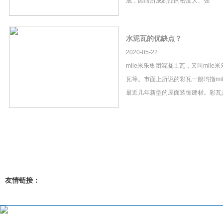
成，因而所成制品的密度大、强
水泥瓦的优缺点？
2020-05-22
mile米乐集团混凝土瓦，又叫mil
瓦等。市面上所说的彩瓦一般均指mi
最近几年新型的屋面装饰建材。彩瓦
友情链接：