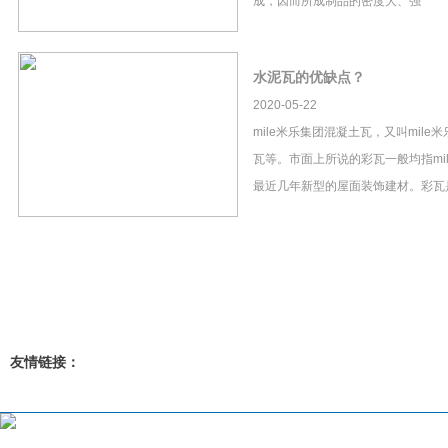
成，因而所成制品的密度大、强
水泥瓦的优缺点？
2020-05-22
mile米乐集团混凝土瓦，又叫mil
瓦等。市面上所说的彩瓦一般均指mi
最近几年新型的屋面装饰建材。彩瓦
友情链接：