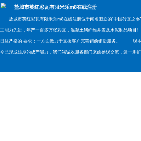
盐城市英红彩瓦有限米乐m8在线注册
盐城市英红彩瓦有限米乐m8在线注册位于闻名遐迩的“中国砖瓦之乡
工能力先进，年产一百多万张彩瓦，混凝土钢纤维井盖及水泥制品项目
日益严格的 要求；一方面致力于支援客户完善销前销后服务。 现本
今已形成雄厚的成产能力，我们竭诚欢迎各部门来函参观交流，进一步扩大