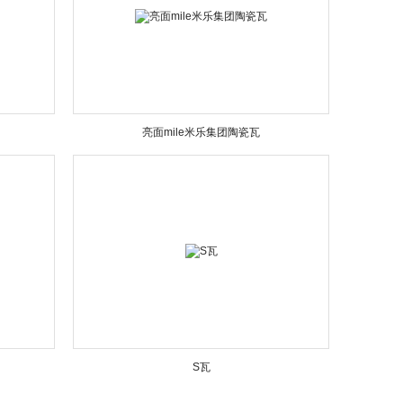
亮面mile米乐集团陶瓷瓦
S瓦