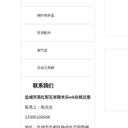
钢纤维井盖
常用配件
烟气道
无动力风帽
联系我们
盐城市英红彩瓦有限米乐m8在线注册
联系人：陈先生
13305104508
地址：盐城市盐都区杨侍生态园西侧