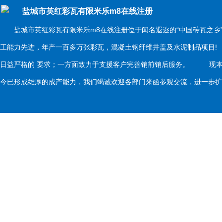
盐城市英红彩瓦有限米乐m8在线注册
盐城市英红彩瓦有限米乐m8在线注册位于闻名遐迩的“中国砖瓦之乡
工能力先进，年产一百多万张彩瓦，混凝土钢纤维井盖及水泥制品项目
日益严格的 要求；一方面致力于支援客户完善销前销后服务。 现本
今已形成雄厚的成产能力，我们竭诚欢迎各部门来函参观交流，进一步扩大