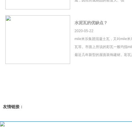
成，因而所成制品的密度大、强
水泥瓦的优缺点？
2020-05-22
mile米乐集团混凝土瓦，又叫mil
瓦等。市面上所说的彩瓦一般均指mi
最近几年新型的屋面装饰建材。彩瓦
友情链接：