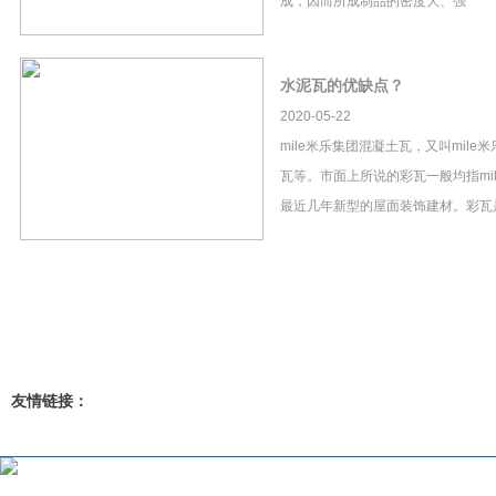
成，因而所成制品的密度大、强
水泥瓦的优缺点？
2020-05-22
mile米乐集团混凝土瓦，又叫mil
瓦等。市面上所说的彩瓦一般均指mi
最近几年新型的屋面装饰建材。彩瓦
友情链接：