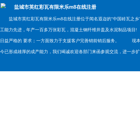
盐城市英红彩瓦有限米乐m8在线注册
盐城市英红彩瓦有限米乐m8在线注册位于闻名遐迩的“中国砖瓦之乡
工能力先进，年产一百多万张彩瓦，混凝土钢纤维井盖及水泥制品项目
日益严格的 要求；一方面致力于支援客户完善销前销后服务。 现本
今已形成雄厚的成产能力，我们竭诚欢迎各部门来函参观交流，进一步扩大