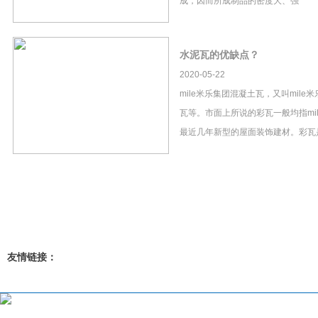
成，因而所成制品的密度大、强
水泥瓦的优缺点？
2020-05-22
mile米乐集团混凝土瓦，又叫mil
瓦等。市面上所说的彩瓦一般均指mi
最近几年新型的屋面装饰建材。彩瓦
友情链接：