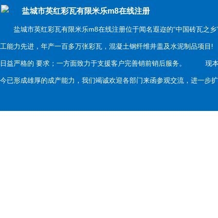
盐城市英红彩瓦有限米乐m8在线注册
盐城市英红彩瓦有限米乐m8在线注册位于闻名遐迩的“中国砖瓦之乡
工能力先进，年产一百多万张彩瓦，混凝土钢纤维井盖及水泥制品项目
日益严格的 要求；一方面致力于支援客户完善销前销后服务。 现本
今已形成雄厚的成产能力，我们竭诚欢迎各部门来函参观交流，进一步扩大