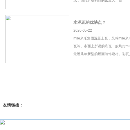
成，因而所成制品的密度大、强
水泥瓦的优缺点？
2020-05-22
mile米乐集团混凝土瓦，又叫mil
瓦等。市面上所说的彩瓦一般均指mi
最近几年新型的屋面装饰建材。彩瓦
友情链接：