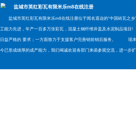
盐城市英红彩瓦有限米乐m8在线注册
盐城市英红彩瓦有限米乐m8在线注册位于闻名遐迩的“中国砖瓦之乡
工能力先进，年产一百多万张彩瓦，混凝土钢纤维井盖及水泥制品项目
日益严格的 要求；一方面致力于支援客户完善销前销后服务。 现本
今已形成雄厚的成产能力，我们竭诚欢迎各部门来函参观交流，进一步扩大