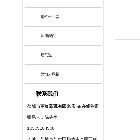
钢纤维井盖
常用配件
烟气道
无动力风帽
联系我们
盐城市英红彩瓦有限米乐m8在线注册
联系人：陈先生
13305104508
地址：盐城市盐都区杨侍生态园西侧