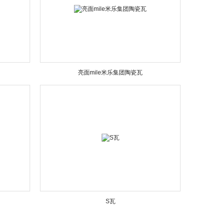
亮面mile米乐集团陶瓷瓦
S瓦