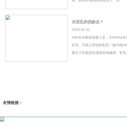
成，因而所成制品的密度大、强
水泥瓦的优缺点？
2020-05-22
mile米乐集团混凝土瓦，又叫mil
瓦等。市面上所说的彩瓦一般均指mi
最近几年新型的屋面装饰建材。彩瓦
友情链接：