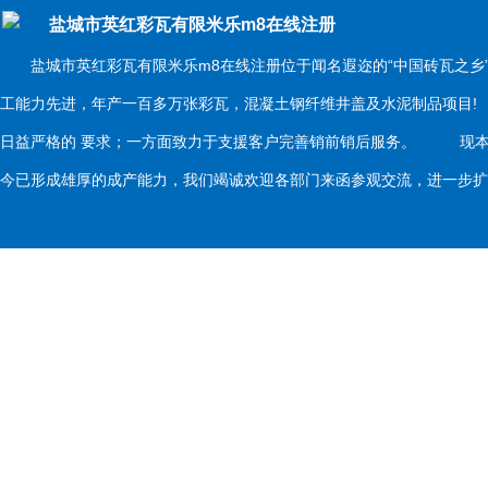
盐城市英红彩瓦有限米乐m8在线注册
盐城市英红彩瓦有限米乐m8在线注册位于闻名遐迩的“中国砖瓦之乡
工能力先进，年产一百多万张彩瓦，混凝土钢纤维井盖及水泥制品项目
日益严格的 要求；一方面致力于支援客户完善销前销后服务。 现本
今已形成雄厚的成产能力，我们竭诚欢迎各部门来函参观交流，进一步扩大