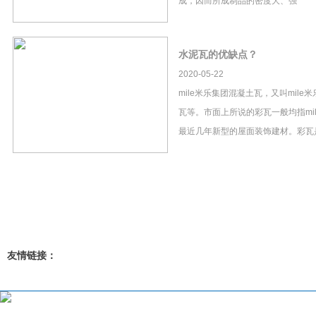
成，因而所成制品的密度大、强
水泥瓦的优缺点？
2020-05-22
mile米乐集团混凝土瓦，又叫mil
瓦等。市面上所说的彩瓦一般均指mi
最近几年新型的屋面装饰建材。彩瓦
友情链接：