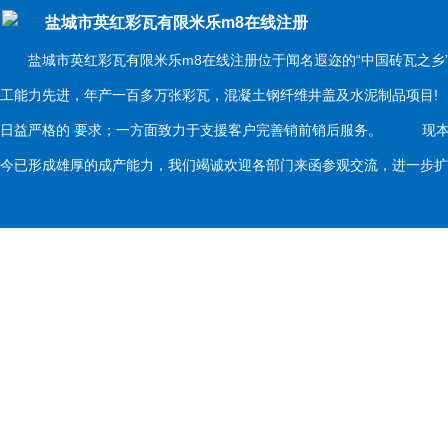
盐城市英红彩瓦有限米乐m8在线注册
盐城市英红彩瓦有限米乐m8在线注册位于闻名遐迩的“中国砖瓦之乡
工能力先进，年产一百多万张彩瓦，混凝土钢纤维井盖及水泥制品项目
日益严格的 要求；一方面致力于支援客户完善销前销后服务。 现本
今已形成雄厚的成产能力，我们竭诚欢迎各部门来函参观交流，进一步扩大