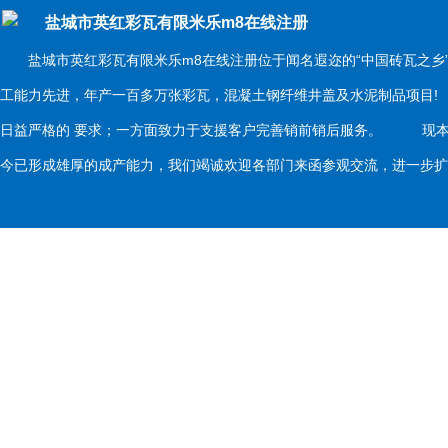
盐城市英红彩瓦有限米乐m8在线注册
盐城市英红彩瓦有限米乐m8在线注册位于闻名遐迩的“中国砖瓦之乡
工能力先进，年产一百多万张彩瓦，混凝土钢纤维井盖及水泥制品项目
日益严格的 要求；一方面致力于支援客户完善销前销后服务。 现本
今已形成雄厚的成产能力，我们竭诚欢迎各部门来函参观交流，进一步扩大