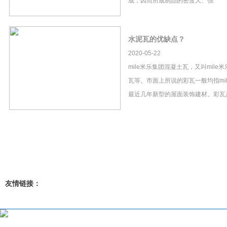
成，因而所成制品的密度大、强
水泥瓦的优缺点？
2020-05-22
mile米乐集团混凝土瓦，又叫mil
瓦等。市面上所说的彩瓦一般均指mi
最近几年新型的屋面装饰建材。彩瓦
友情链接：