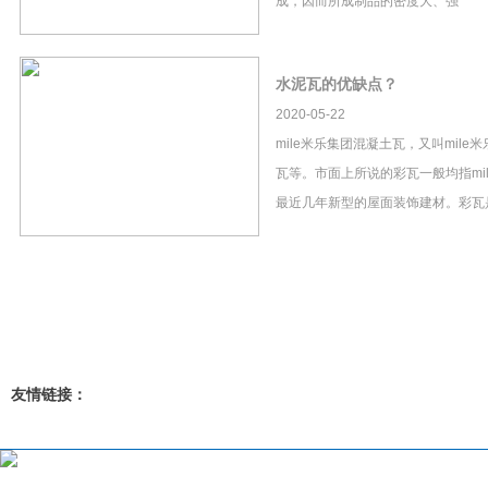
成，因而所成制品的密度大、强
水泥瓦的优缺点？
2020-05-22
mile米乐集团混凝土瓦，又叫mil
瓦等。市面上所说的彩瓦一般均指mi
最近几年新型的屋面装饰建材。彩瓦
友情链接：