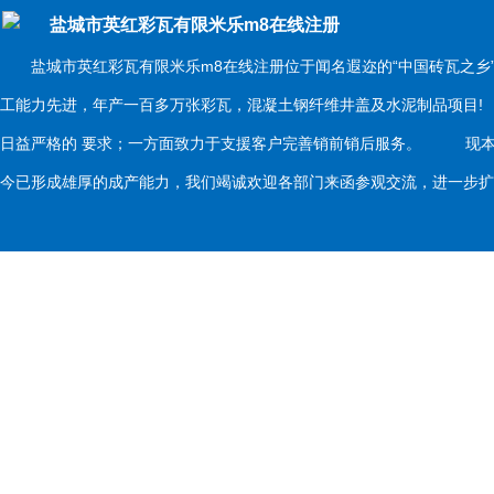
盐城市英红彩瓦有限米乐m8在线注册
盐城市英红彩瓦有限米乐m8在线注册位于闻名遐迩的“中国砖瓦之乡
工能力先进，年产一百多万张彩瓦，混凝土钢纤维井盖及水泥制品项目
日益严格的 要求；一方面致力于支援客户完善销前销后服务。 现本
今已形成雄厚的成产能力，我们竭诚欢迎各部门来函参观交流，进一步扩大