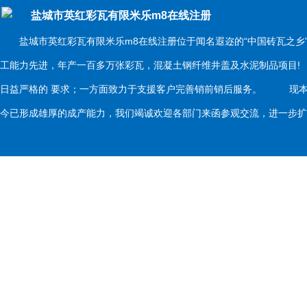
盐城市英红彩瓦有限米乐m8在线注册
盐城市英红彩瓦有限米乐m8在线注册位于闻名遐迩的“中国砖瓦之乡
工能力先进，年产一百多万张彩瓦，混凝土钢纤维井盖及水泥制品项目
日益严格的 要求；一方面致力于支援客户完善销前销后服务。 现本
今已形成雄厚的成产能力，我们竭诚欢迎各部门来函参观交流，进一步扩大