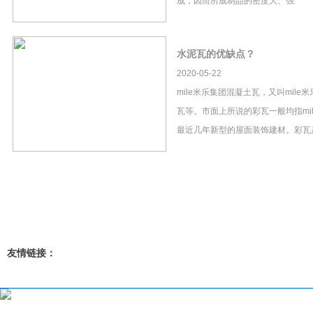
成，因而所成制品的密度大、强
水泥瓦的优缺点？
2020-05-22
mile米乐集团混凝土瓦，又叫mil
瓦等。市面上所说的彩瓦一般均指mi
最近几年新型的屋面装饰建材。彩瓦
友情链接：