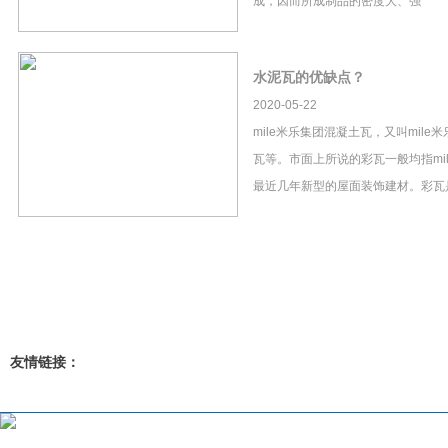
成，因而所成制品的密度大、强
水泥瓦的优缺点？
2020-05-22
mile米乐集团混凝土瓦，又叫mil
瓦等。市面上所说的彩瓦一般均指mi
最近几年新型的屋面装饰建材。彩瓦
友情链接：