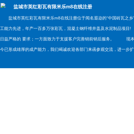
盐城市英红彩瓦有限米乐m8在线注册
盐城市英红彩瓦有限米乐m8在线注册位于闻名遐迩的“中国砖瓦之乡
工能力先进，年产一百多万张彩瓦，混凝土钢纤维井盖及水泥制品项目
日益严格的 要求；一方面致力于支援客户完善销前销后服务。 现本
今已形成雄厚的成产能力，我们竭诚欢迎各部门来函参观交流，进一步扩大