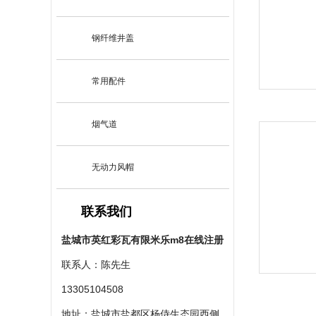
钢纤维井盖
常用配件
烟气道
无动力风帽
联系我们
盐城市英红彩瓦有限米乐m8在线注册
联系人：陈先生
13305104508
地址：盐城市盐都区杨侍生态园西侧