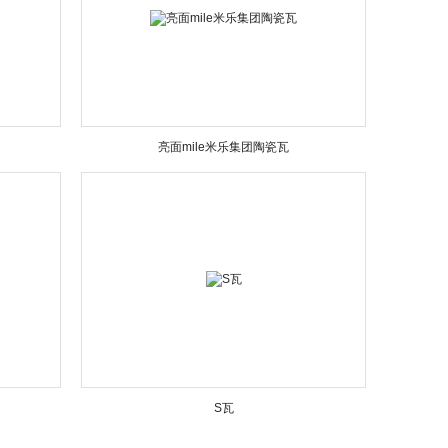
亮面mile米乐集团陶瓷瓦
S瓦