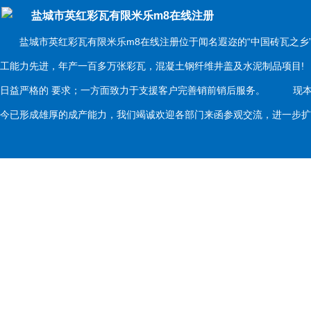
盐城市英红彩瓦有限米乐m8在线注册
盐城市英红彩瓦有限米乐m8在线注册位于闻名遐迩的“中国砖瓦之乡
工能力先进，年产一百多万张彩瓦，混凝土钢纤维井盖及水泥制品项目
日益严格的 要求；一方面致力于支援客户完善销前销后服务。 现本
今已形成雄厚的成产能力，我们竭诚欢迎各部门来函参观交流，进一步扩大