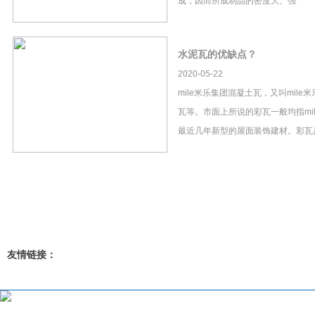
成，因而所成制品的密度大、强
水泥瓦的优缺点？
2020-05-22
mile米乐集团混凝土瓦，又叫mil
瓦等。市面上所说的彩瓦一般均指mi
最近几年新型的屋面装饰建材。彩瓦
友情链接：