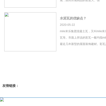
成，因而所成制品的密度大、强
水泥瓦的优缺点？
2020-05-22
mile米乐集团混凝土瓦，又叫mil
瓦等。市面上所说的彩瓦一般均指mi
最近几年新型的屋面装饰建材。彩瓦
友情链接：