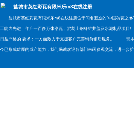
盐城市英红彩瓦有限米乐m8在线注册
盐城市英红彩瓦有限米乐m8在线注册位于闻名遐迩的“中国砖瓦之乡
工能力先进，年产一百多万张彩瓦，混凝土钢纤维井盖及水泥制品项目
日益严格的 要求；一方面致力于支援客户完善销前销后服务。 现本
今已形成雄厚的成产能力，我们竭诚欢迎各部门来函参观交流，进一步扩大