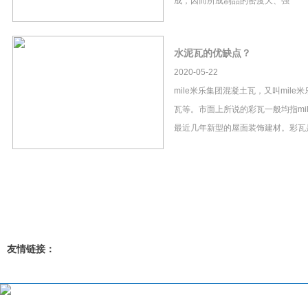
成，因而所成制品的密度大、强
水泥瓦的优缺点？
2020-05-22
mile米乐集团混凝土瓦，又叫mil
瓦等。市面上所说的彩瓦一般均指mi
最近几年新型的屋面装饰建材。彩瓦
友情链接：