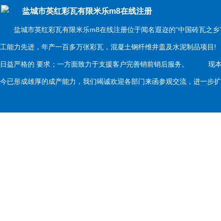
盐城市英红彩瓦有限米乐m8在线注册
盐城市英红彩瓦有限米乐m8在线注册位于闻名遐迩的“中国砖瓦之乡
工能力先进，年产一百多万张彩瓦，混凝土钢纤维井盖及水泥制品项目
日益严格的 要求；一方面致力于支援客户完善销前销后服务。 现本
今已形成雄厚的成产能力，我们竭诚欢迎各部门来函参观交流，进一步扩大