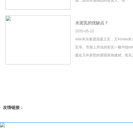
成，因而所成制品的密度大、强
水泥瓦的优缺点？
2020-05-22
mile米乐集团混凝土瓦，又叫mil
瓦等。市面上所说的彩瓦一般均指mi
最近几年新型的屋面装饰建材。彩瓦
友情链接：