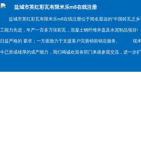
盐城市英红彩瓦有限米乐m8在线注册
盐城市英红彩瓦有限米乐m8在线注册位于闻名遐迩的“中国砖瓦之乡
工能力先进，年产一百多万张彩瓦，混凝土钢纤维井盖及水泥制品项目
日益严格的 要求；一方面致力于支援客户完善销前销后服务。 现本
今已形成雄厚的成产能力，我们竭诚欢迎各部门来函参观交流，进一步扩大