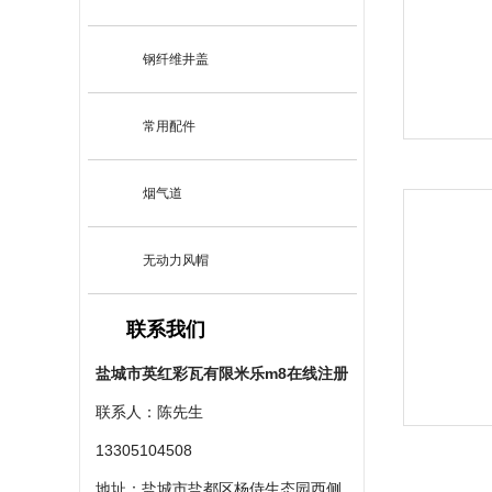
钢纤维井盖
常用配件
烟气道
无动力风帽
联系我们
盐城市英红彩瓦有限米乐m8在线注册
联系人：陈先生
13305104508
地址：盐城市盐都区杨侍生态园西侧