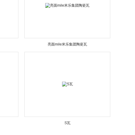
亮面mile米乐集团陶瓷瓦
S瓦