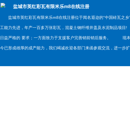
盐城市英红彩瓦有限米乐m8在线注册
盐城市英红彩瓦有限米乐m8在线注册位于闻名遐迩的“中国砖瓦之乡
工能力先进，年产一百多万张彩瓦，混凝土钢纤维井盖及水泥制品项目
日益严格的 要求；一方面致力于支援客户完善销前销后服务。 现本
今已形成雄厚的成产能力，我们竭诚欢迎各部门来函参观交流，进一步扩大