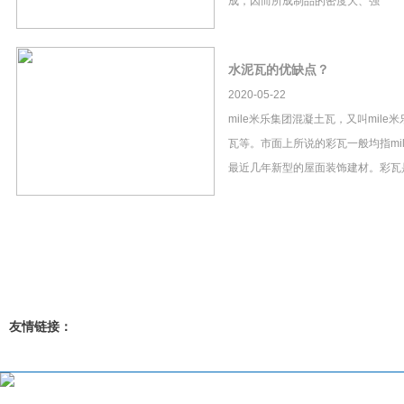
成，因而所成制品的密度大、强
水泥瓦的优缺点？
2020-05-22
mile米乐集团混凝土瓦，又叫mil
瓦等。市面上所说的彩瓦一般均指mi
最近几年新型的屋面装饰建材。彩瓦
友情链接：