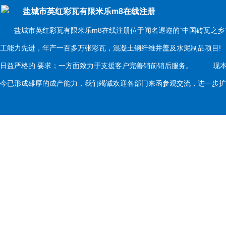
盐城市英红彩瓦有限米乐m8在线注册
盐城市英红彩瓦有限米乐m8在线注册位于闻名遐迩的“中国砖瓦之乡
工能力先进，年产一百多万张彩瓦，混凝土钢纤维井盖及水泥制品项目
日益严格的 要求；一方面致力于支援客户完善销前销后服务。 现本
今已形成雄厚的成产能力，我们竭诚欢迎各部门来函参观交流，进一步扩大