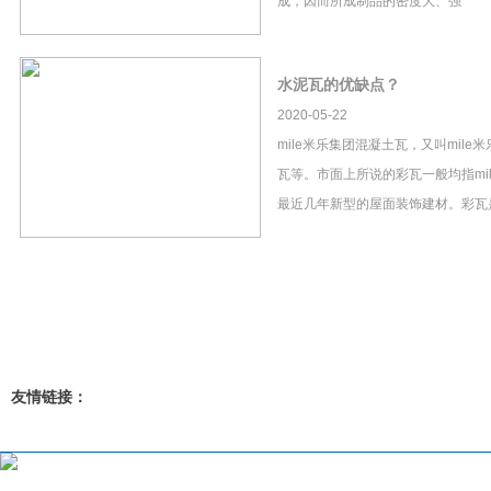
成，因而所成制品的密度大、强
水泥瓦的优缺点？
2020-05-22
mile米乐集团混凝土瓦，又叫mil
瓦等。市面上所说的彩瓦一般均指mi
最近几年新型的屋面装饰建材。彩瓦
友情链接：