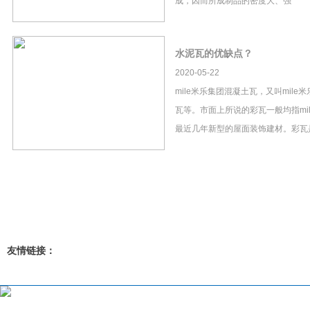
成，因而所成制品的密度大、强
水泥瓦的优缺点？
2020-05-22
mile米乐集团混凝土瓦，又叫mil
瓦等。市面上所说的彩瓦一般均指mi
最近几年新型的屋面装饰建材。彩瓦
友情链接：