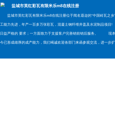
盐城市英红彩瓦有限米乐m8在线注册
盐城市英红彩瓦有限米乐m8在线注册位于闻名遐迩的“中国砖瓦之乡
工能力先进，年产一百多万张彩瓦，混凝土钢纤维井盖及水泥制品项目
日益严格的 要求；一方面致力于支援客户完善销前销后服务。 现本
今已形成雄厚的成产能力，我们竭诚欢迎各部门来函参观交流，进一步扩大