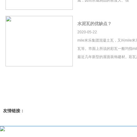
成，因而所成制品的密度大、强
水泥瓦的优缺点？
2020-05-22
mile米乐集团混凝土瓦，又叫mil
瓦等。市面上所说的彩瓦一般均指mi
最近几年新型的屋面装饰建材。彩瓦
友情链接：