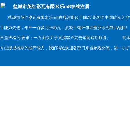
盐城市英红彩瓦有限米乐m8在线注册
盐城市英红彩瓦有限米乐m8在线注册位于闻名遐迩的“中国砖瓦之乡
工能力先进，年产一百多万张彩瓦，混凝土钢纤维井盖及水泥制品项目
日益严格的 要求；一方面致力于支援客户完善销前销后服务。 现本
今已形成雄厚的成产能力，我们竭诚欢迎各部门来函参观交流，进一步扩大