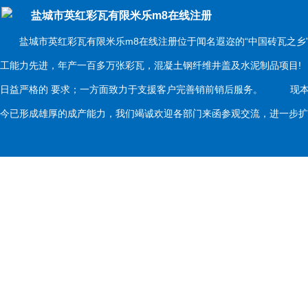
盐城市英红彩瓦有限米乐m8在线注册
盐城市英红彩瓦有限米乐m8在线注册位于闻名遐迩的“中国砖瓦之乡
工能力先进，年产一百多万张彩瓦，混凝土钢纤维井盖及水泥制品项目
日益严格的 要求；一方面致力于支援客户完善销前销后服务。 现本
今已形成雄厚的成产能力，我们竭诚欢迎各部门来函参观交流，进一步扩大