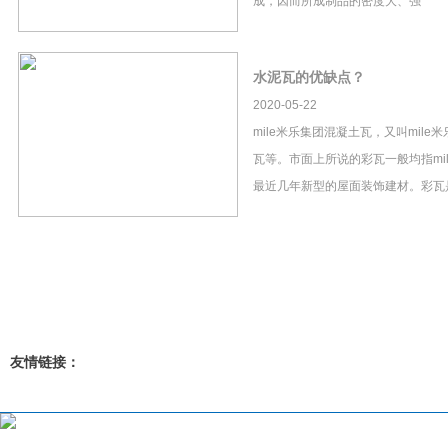
成，因而所成制品的密度大、强
水泥瓦的优缺点？
2020-05-22
mile米乐集团混凝土瓦，又叫mil
瓦等。市面上所说的彩瓦一般均指mi
最近几年新型的屋面装饰建材。彩瓦
友情链接：