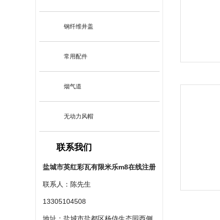
钢纤维井盖
常用配件
烟气道
无动力风帽
联系我们
盐城市英红彩瓦有限米乐m8在线注册
联系人：陈先生
13305104508
地址：盐城市盐都区杨侍生态园西侧