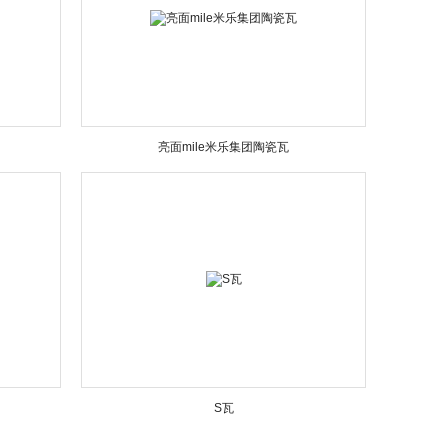
亮面mile米乐集团陶瓷瓦
S瓦