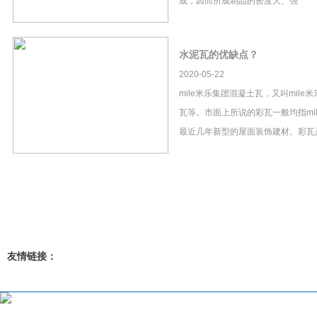
成，因而所成制品的密度大、强
水泥瓦的优缺点？
2020-05-22
mile米乐集团混凝土瓦，又叫mil
瓦等。市面上所说的彩瓦一般均指mi
最近几年新型的屋面装饰建材。彩瓦
友情链接：