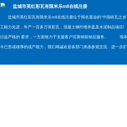
盐城市英红彩瓦有限米乐m8在线注册
盐城市英红彩瓦有限米乐m8在线注册位于闻名遐迩的“中国砖瓦之乡
工能力先进，年产一百多万张彩瓦，混凝土钢纤维井盖及水泥制品项目
日益严格的 要求；一方面致力于支援客户完善销前销后服务。 现本
今已形成雄厚的成产能力，我们竭诚欢迎各部门来函参观交流，进一步扩大