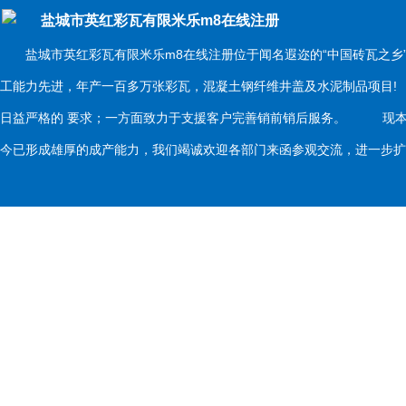
盐城市英红彩瓦有限米乐m8在线注册
盐城市英红彩瓦有限米乐m8在线注册位于闻名遐迩的“中国砖瓦之乡
工能力先进，年产一百多万张彩瓦，混凝土钢纤维井盖及水泥制品项目
日益严格的 要求；一方面致力于支援客户完善销前销后服务。 现本
今已形成雄厚的成产能力，我们竭诚欢迎各部门来函参观交流，进一步扩大