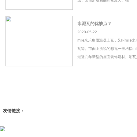
成，因而所成制品的密度大、强
水泥瓦的优缺点？
2020-05-22
mile米乐集团混凝土瓦，又叫mil
瓦等。市面上所说的彩瓦一般均指mi
最近几年新型的屋面装饰建材。彩瓦
友情链接：