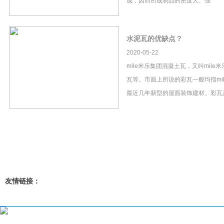
成，因而所成制品的密度大、强
水泥瓦的优缺点？
2020-05-22
mile米乐集团混凝土瓦，又叫mil
瓦等。市面上所说的彩瓦一般均指mi
最近几年新型的屋面装饰建材。彩瓦
友情链接：