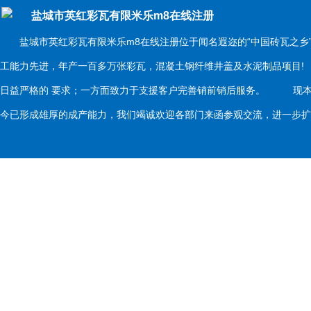
盐城市英红彩瓦有限米乐m8在线注册
盐城市英红彩瓦有限米乐m8在线注册位于闻名遐迩的“中国砖瓦之乡
工能力先进，年产一百多万张彩瓦，混凝土钢纤维井盖及水泥制品项目
日益严格的 要求；一方面致力于支援客户完善销前销后服务。 现本
今已形成雄厚的成产能力，我们竭诚欢迎各部门来函参观交流，进一步扩大