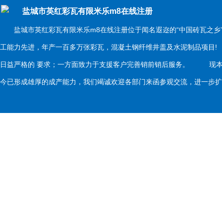
盐城市英红彩瓦有限米乐m8在线注册
盐城市英红彩瓦有限米乐m8在线注册位于闻名遐迩的“中国砖瓦之乡
工能力先进，年产一百多万张彩瓦，混凝土钢纤维井盖及水泥制品项目
日益严格的 要求；一方面致力于支援客户完善销前销后服务。 现本
今已形成雄厚的成产能力，我们竭诚欢迎各部门来函参观交流，进一步扩大