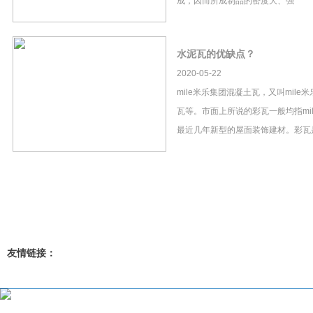
成，因而所成制品的密度大、强
水泥瓦的优缺点？
2020-05-22
mile米乐集团混凝土瓦，又叫mil
瓦等。市面上所说的彩瓦一般均指mi
最近几年新型的屋面装饰建材。彩瓦
友情链接：