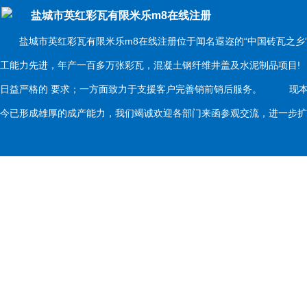
盐城市英红彩瓦有限米乐m8在线注册
盐城市英红彩瓦有限米乐m8在线注册位于闻名遐迩的“中国砖瓦之乡
工能力先进，年产一百多万张彩瓦，混凝土钢纤维井盖及水泥制品项目
日益严格的 要求；一方面致力于支援客户完善销前销后服务。 现本
今已形成雄厚的成产能力，我们竭诚欢迎各部门来函参观交流，进一步扩大