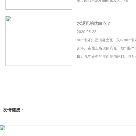
成，因而所成制品的密度大、强
水泥瓦的优缺点？
2020-05-22
mile米乐集团混凝土瓦，又叫mil
瓦等。市面上所说的彩瓦一般均指mi
最近几年新型的屋面装饰建材。彩瓦
友情链接：