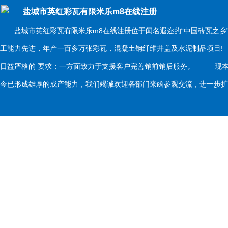
盐城市英红彩瓦有限米乐m8在线注册
盐城市英红彩瓦有限米乐m8在线注册位于闻名遐迩的“中国砖瓦之乡
工能力先进，年产一百多万张彩瓦，混凝土钢纤维井盖及水泥制品项目
日益严格的 要求；一方面致力于支援客户完善销前销后服务。 现本
今已形成雄厚的成产能力，我们竭诚欢迎各部门来函参观交流，进一步扩大