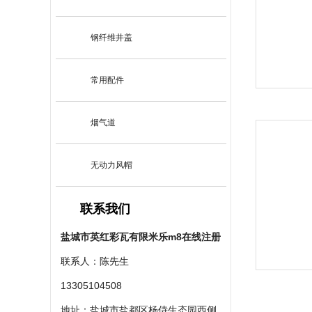
钢纤维井盖
常用配件
烟气道
无动力风帽
联系我们
盐城市英红彩瓦有限米乐m8在线注册
联系人：陈先生
13305104508
地址：盐城市盐都区杨侍生态园西侧