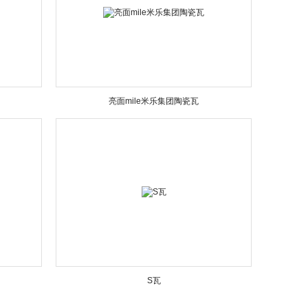
亮面mile米乐集团陶瓷瓦
S瓦