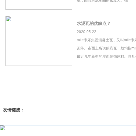
成，因而所成制品的密度大、强
水泥瓦的优缺点？
2020-05-22
mile米乐集团混凝土瓦，又叫mil
瓦等。市面上所说的彩瓦一般均指mi
最近几年新型的屋面装饰建材。彩瓦
友情链接：