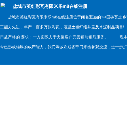
盐城市英红彩瓦有限米乐m8在线注册
盐城市英红彩瓦有限米乐m8在线注册位于闻名遐迩的“中国砖瓦之乡
工能力先进，年产一百多万张彩瓦，混凝土钢纤维井盖及水泥制品项目
日益严格的 要求；一方面致力于支援客户完善销前销后服务。 现本
今已形成雄厚的成产能力，我们竭诚欢迎各部门来函参观交流，进一步扩大