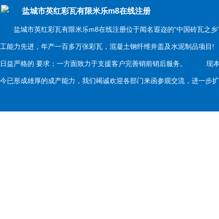
盐城市英红彩瓦有限米乐m8在线注册
盐城市英红彩瓦有限米乐m8在线注册位于闻名遐迩的“中国砖瓦之乡
工能力先进，年产一百多万张彩瓦，混凝土钢纤维井盖及水泥制品项目
日益严格的 要求；一方面致力于支援客户完善销前销后服务。 现本
今已形成雄厚的成产能力，我们竭诚欢迎各部门来函参观交流，进一步扩大