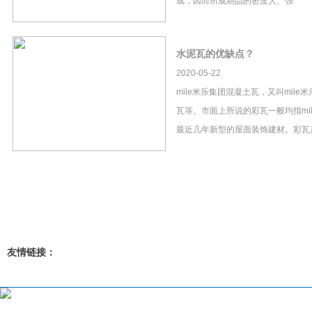
成，因而所成制品的密度大、强
水泥瓦的优缺点？
2020-05-22
mile米乐集团混凝土瓦，又叫mil
瓦等。市面上所说的彩瓦一般均指mi
最近几年新型的屋面装饰建材。彩瓦
友情链接：