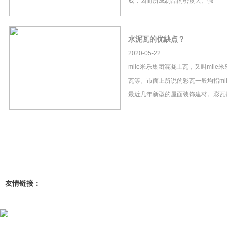
成，因而所成制品的密度大、强
水泥瓦的优缺点？
2020-05-22
mile米乐集团混凝土瓦，又叫mil
瓦等。市面上所说的彩瓦一般均指mi
最近几年新型的屋面装饰建材。彩瓦
友情链接：