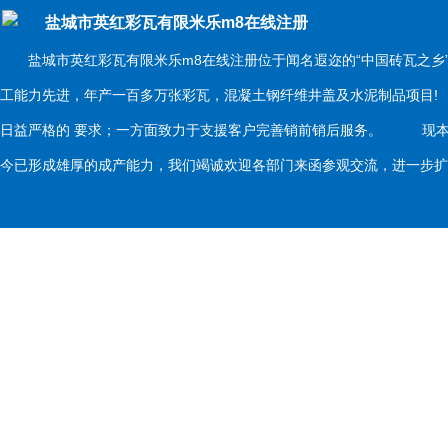
盐城市英红彩瓦有限米乐m8在线注册
盐城市英红彩瓦有限米乐m8在线注册位于闻名遐迩的“中国砖瓦之乡
工能力先进，年产一百多万张彩瓦，混凝土钢纤维井盖及水泥制品项目
日益严格的 要求；一方面致力于支援客户完善销前销后服务。 现本
今已形成雄厚的成产能力，我们竭诚欢迎各部门来函参观交流，进一步扩大