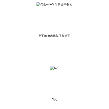
亮面mile米乐集团陶瓷瓦
S瓦