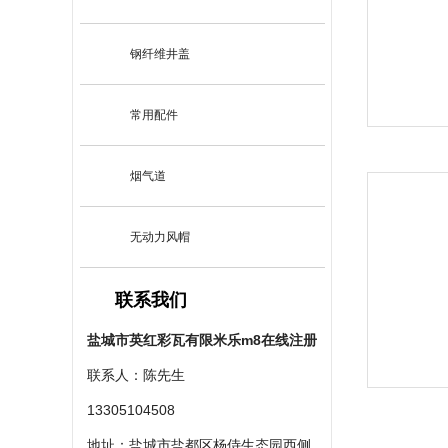
钢纤维井盖
常用配件
烟气道
无动力风帽
联系我们
盐城市英红彩瓦有限米乐m8在线注册
联系人：陈先生
13305104508
地址：盐城市盐都区杨侍生态园西侧