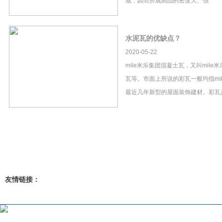
成，因而所成制品的密度大、强
水泥瓦的优缺点？
2020-05-22
mile米乐集团混凝土瓦，又叫mil
瓦等。市面上所说的彩瓦一般均指mi
最近几年新型的屋面装饰建材。彩瓦
友情链接：