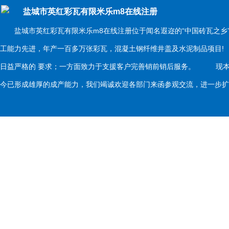
盐城市英红彩瓦有限米乐m8在线注册
盐城市英红彩瓦有限米乐m8在线注册位于闻名遐迩的“中国砖瓦之乡
工能力先进，年产一百多万张彩瓦，混凝土钢纤维井盖及水泥制品项目
日益严格的 要求；一方面致力于支援客户完善销前销后服务。 现本
今已形成雄厚的成产能力，我们竭诚欢迎各部门来函参观交流，进一步扩大