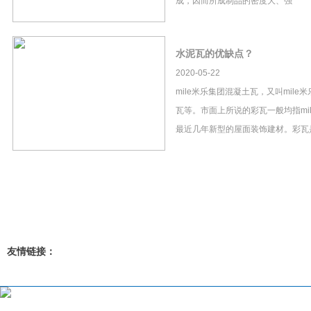
成，因而所成制品的密度大、强
水泥瓦的优缺点？
2020-05-22
mile米乐集团混凝土瓦，又叫mil
瓦等。市面上所说的彩瓦一般均指mi
最近几年新型的屋面装饰建材。彩瓦
友情链接：