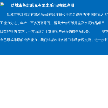
盐城市英红彩瓦有限米乐m8在线注册
盐城市英红彩瓦有限米乐m8在线注册位于闻名遐迩的“中国砖瓦之乡
工能力先进，年产一百多万张彩瓦，混凝土钢纤维井盖及水泥制品项目
日益严格的 要求；一方面致力于支援客户完善销前销后服务。 现本
今已形成雄厚的成产能力，我们竭诚欢迎各部门来函参观交流，进一步扩大