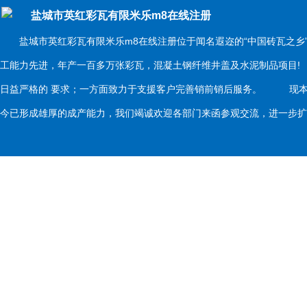
盐城市英红彩瓦有限米乐m8在线注册
盐城市英红彩瓦有限米乐m8在线注册位于闻名遐迩的“中国砖瓦之乡
工能力先进，年产一百多万张彩瓦，混凝土钢纤维井盖及水泥制品项目
日益严格的 要求；一方面致力于支援客户完善销前销后服务。 现本
今已形成雄厚的成产能力，我们竭诚欢迎各部门来函参观交流，进一步扩大