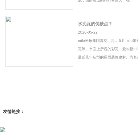
成，因而所成制品的密度大、强
水泥瓦的优缺点？
2020-05-22
mile米乐集团混凝土瓦，又叫mil
瓦等。市面上所说的彩瓦一般均指mi
最近几年新型的屋面装饰建材。彩瓦
友情链接：