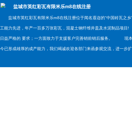
盐城市英红彩瓦有限米乐m8在线注册
盐城市英红彩瓦有限米乐m8在线注册位于闻名遐迩的“中国砖瓦之乡
工能力先进，年产一百多万张彩瓦，混凝土钢纤维井盖及水泥制品项目
日益严格的 要求；一方面致力于支援客户完善销前销后服务。 现本
今已形成雄厚的成产能力，我们竭诚欢迎各部门来函参观交流，进一步扩大