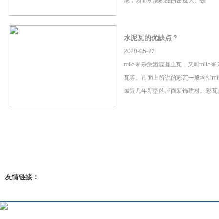
成，因而所成制品的密度大、强
水泥瓦的优缺点？
2020-05-22
mile米乐集团混凝土瓦，又叫mil
瓦等。市面上所说的彩瓦一般均指mi
最近几年新型的屋面装饰建材。彩瓦
友情链接：