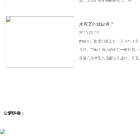
成，因而所成制品的密度大、强
水泥瓦的优缺点？
2020-05-22
mile米乐集团混凝土瓦，又叫mil
瓦等。市面上所说的彩瓦一般均指mi
最近几年新型的屋面装饰建材。彩瓦
友情链接：