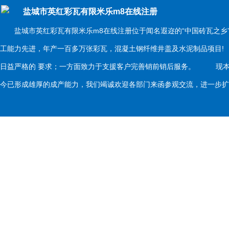
盐城市英红彩瓦有限米乐m8在线注册
盐城市英红彩瓦有限米乐m8在线注册位于闻名遐迩的“中国砖瓦之乡
工能力先进，年产一百多万张彩瓦，混凝土钢纤维井盖及水泥制品项目
日益严格的 要求；一方面致力于支援客户完善销前销后服务。 现本
今已形成雄厚的成产能力，我们竭诚欢迎各部门来函参观交流，进一步扩大