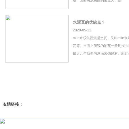
成，因而所成制品的密度大、强
水泥瓦的优缺点？
2020-05-22
mile米乐集团混凝土瓦，又叫mil
瓦等。市面上所说的彩瓦一般均指mi
最近几年新型的屋面装饰建材。彩瓦
友情链接：