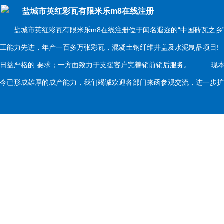
盐城市英红彩瓦有限米乐m8在线注册
盐城市英红彩瓦有限米乐m8在线注册位于闻名遐迩的“中国砖瓦之乡
工能力先进，年产一百多万张彩瓦，混凝土钢纤维井盖及水泥制品项目
日益严格的 要求；一方面致力于支援客户完善销前销后服务。 现本
今已形成雄厚的成产能力，我们竭诚欢迎各部门来函参观交流，进一步扩大