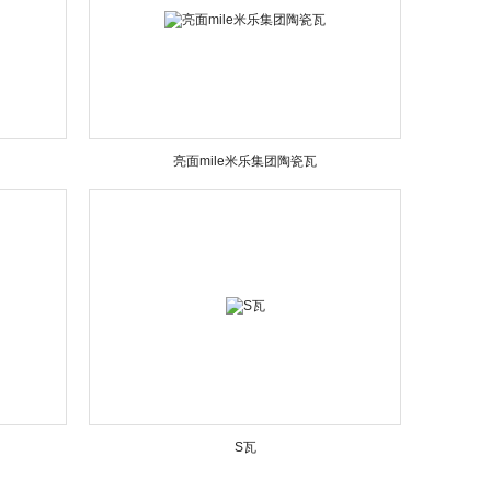
亮面mile米乐集团陶瓷瓦
S瓦