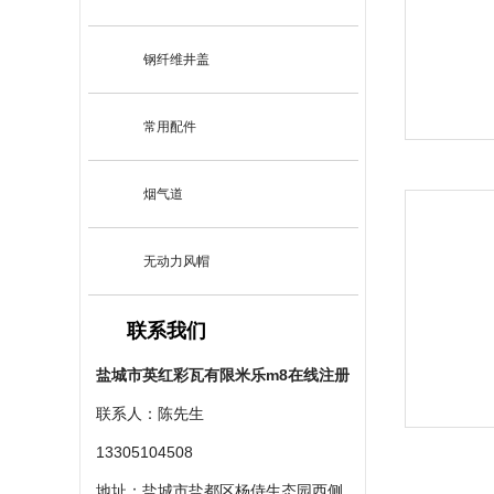
钢纤维井盖
常用配件
烟气道
无动力风帽
联系我们
盐城市英红彩瓦有限米乐m8在线注册
联系人：陈先生
13305104508
地址：盐城市盐都区杨侍生态园西侧