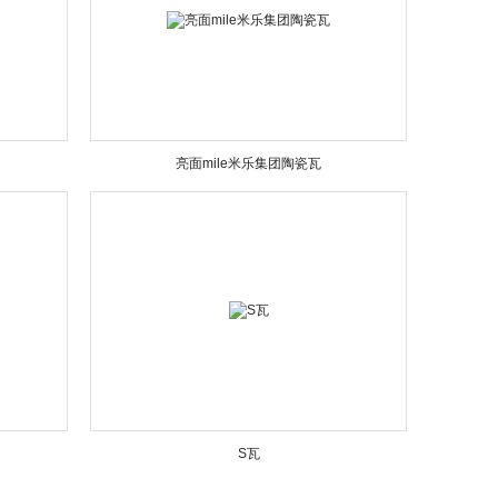
亮面mile米乐集团陶瓷瓦
S瓦