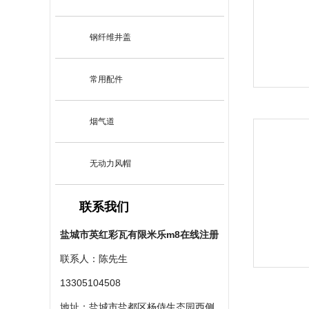
钢纤维井盖
常用配件
烟气道
无动力风帽
联系我们
盐城市英红彩瓦有限米乐m8在线注册
联系人：陈先生
13305104508
地址：盐城市盐都区杨侍生态园西侧